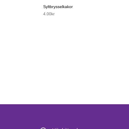
Syltbrysselkakor
4.00
kr