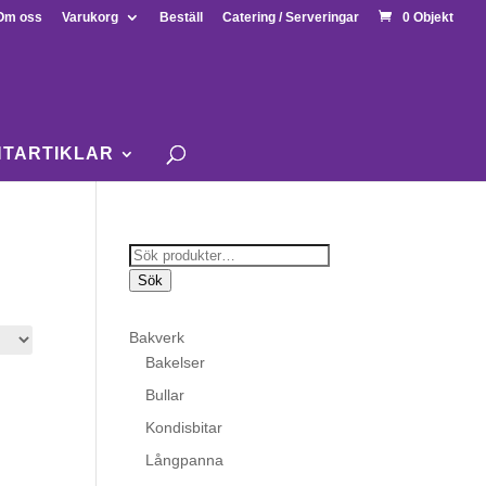
Om oss
Varukorg
Beställ
Catering / Serveringar
0 Objekt
NTARTIKLAR
Sök
efter:
Sök
Bakverk
Bakelser
Bullar
Kondisbitar
Långpanna