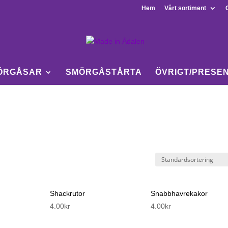
Hem
Vårt sortiment
ÖRGÅSAR
SMÖRGÅSTÅRTA
ÖVRIGT/PRESE
Shackrutor
Snabbhavrekakor
4.00
kr
4.00
kr