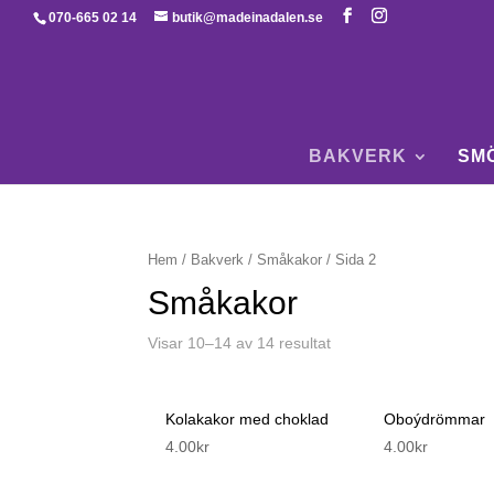
070-665 02 14
butik@madeinadalen.se
BAKVERK
SM
Hem
/
Bakverk
/
Småkakor
/ Sida 2
Småkakor
Visar 10–14 av 14 resultat
Kolakakor med choklad
Oboýdrömmar
4.00
kr
4.00
kr