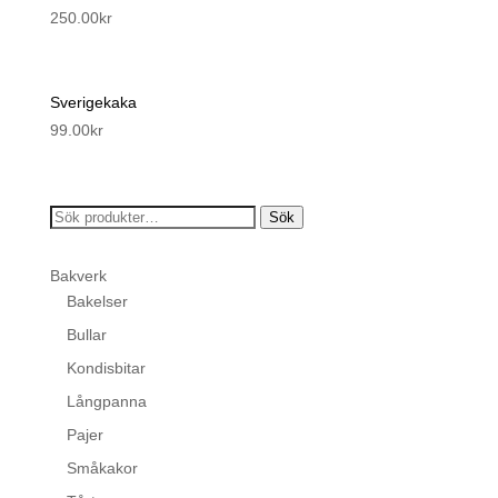
250.00
kr
Sverigekaka
99.00
kr
Sök
Sök
efter:
Bakverk
Bakelser
Bullar
Kondisbitar
Långpanna
Pajer
Småkakor