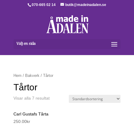
070-665 02 14
butik@madeinadalen.se
Välj en sida
Hem
/
Bakverk
/ Tårtor
Tårtor
Visar alla 7 resultat
Carl Gustafs Tårta
250.00
kr