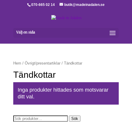
070-665 02 14
butik@madeinadalen.se
Välj en sida
Hem
/
Övrigt/presentartiklar
/ Tändkottar
Tändkottar
Inga produkter hittades som motsvarar
ditt val.
Sök
Sök
efter: