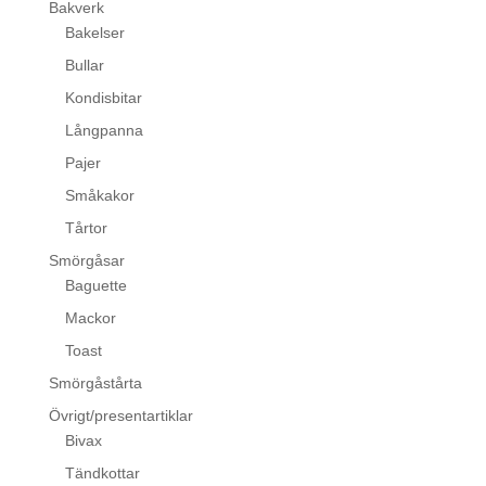
Bakverk
Bakelser
Bullar
Kondisbitar
Långpanna
Pajer
Småkakor
Tårtor
Smörgåsar
Baguette
Mackor
Toast
Smörgåstårta
Övrigt/presentartiklar
Bivax
Tändkottar