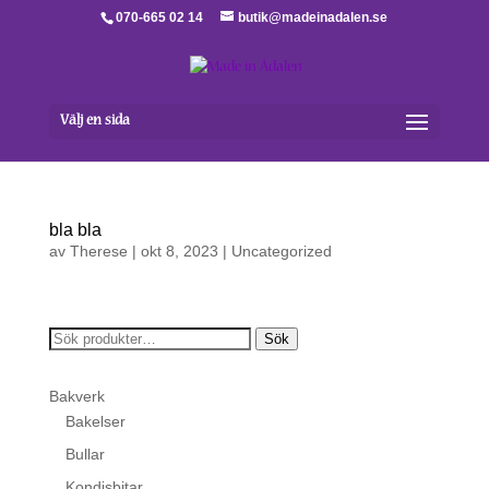
070-665 02 14
butik@madeinadalen.se
Välj en sida
bla bla
av
Therese
|
okt 8, 2023
|
Uncategorized
Sök
Sök
efter:
Bakverk
Bakelser
Bullar
Kondisbitar