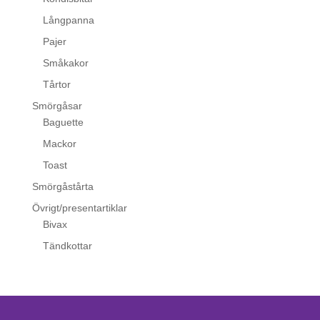
Långpanna
Pajer
Småkakor
Tårtor
Smörgåsar
Baguette
Mackor
Toast
Smörgåstårta
Övrigt/presentartiklar
Bivax
Tändkottar