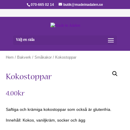
070-665 02 14
butik@madeinadalen.se
Välj en sida
Hem
/
Bakverk
/
Småkakor
/ Kokostoppar
Kokostoppar
4.00
kr
Saftiga och krämiga kokostoppar som också är glutenfria.
Innehåll: Kokos, vaniljkräm, socker och ägg