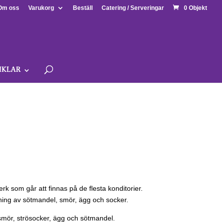
Om oss
Varukorg
Beställ
Catering / Serveringar
0 Objekt
IKLAR
erk som går att finnas på de flesta konditorier.
ning av sötmandel, smör, ägg och socker.
 smör, strösocker, ägg och sötmandel.