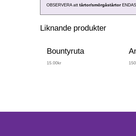
OBSERVERA att
tårtor/smörgåstårtor
ENDAST 
Liknande produkter
Bountyruta
A
15.00
kr
150