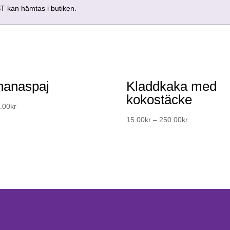
kan hämtas i butiken.
nanaspaj
Kladdkaka med
kokostäcke
.00
kr
15.00
kr
–
250.00
kr