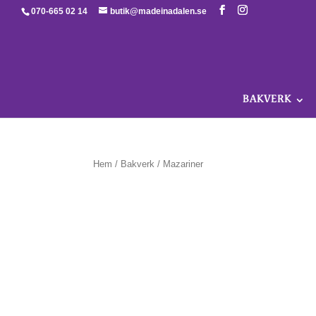
070-665 02 14
butik@madeinadalen.se
BAKVERK
Hem
/
Bakverk
/ Mazariner