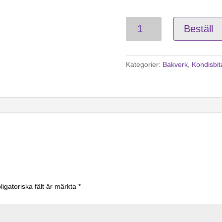
Mazariner
Beställ
mängd
Kategorier:
Bakverk
,
Kondisbit
ligatoriska fält är märkta
*