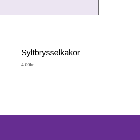
Syltbrysselkakor
4.00
kr